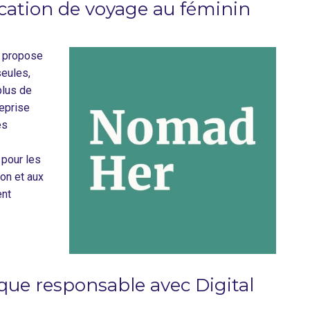
cation de voyage au féminin
i propose
eules,
plus de
reprise
es
 pour les
ion et aux
ent
ue responsable avec Digital