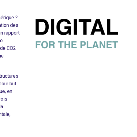
érique ?
sation des
n rapport
éo
s de CO2
ue
tructures
pour but
ue, en
rois
la
tale,