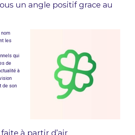
 sous un angle positif grace au
n nom
nt les
.
nnels qui
es de
ctualité à
vision
t de son
faite à partir d’air