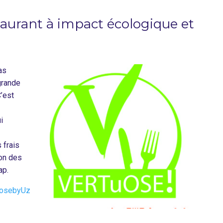
aurant à impact écologique et
as
grande
C’est
i
 frais
ion des
ap.
uosebyUz