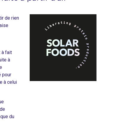
ir de rien
daise
 à fait
uite à
Le
é pour
e à celui
ue
 de
 que du